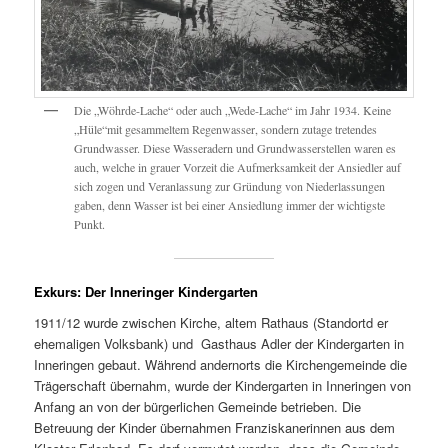
Die „Wöhrde-Lache“ oder auch „Wede-Lache“ im Jahr 1934. Keine
„Hüle“mit gesammeltem Regenwasser, sondern zutage tretendes
Grundwasser. Diese Wasseradern und Grundwasserstellen waren es
auch, welche in grauer Vorzeit die Aufmerksamkeit der Ansiedler auf
sich zogen und Veranlassung zur Gründung von Niederlassungen
gaben, denn Wasser ist bei einer Ansiedlung immer der wichtigste
Punkt.
Exkurs: Der Inneringer Kindergarten
1911/12 wurde zwischen Kirche, altem Rathaus (Standortd er
ehemaligen Volksbank) und Gasthaus Adler der Kindergarten in
Inneringen gebaut. Während andernorts die Kirchengemeinde die
Trägerschaft übernahm, wurde der Kindergarten in Inneringen von
Anfang an von der bürgerlichen Gemeinde betrieben. Die
Betreuung der Kinder übernahmen Franziskanerinnen aus dem