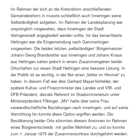
Im Rahmen der sich an die Kreisreform anschließenden
Gemeindereform in musste schließlich auch Inneringen seine
Selbständigkeit aufgeben. Im Rahmen der Landesplanung war
ursprünglich vorgesehen, dass Inneringen der Stadt
Veringenstadt angegliedert werden sollte, für das benachbarte
Hettingen war die Eingemeindung nach Gammertingen
vorgesehen. Die beiden letzten „selbständigen“ Bürgermeister
Johann Georg Brandstetter aus Inneringen und Johann Knaus
aus Hettingen sahen jedoch in einem Zusammengehen beider
Ortschaften zur neuen Stadt Hettingen eine bessere Lösung. In
der Politik ist es wichtig, in der Not einen „Vetter im Himmel“ zu
haben. In diesem Fall war dies Gerhard Mayer-Vorfelder, der
spätere Kultus- und Finanzminister des Landes und VfB- und
DFB-Präsident, damals Referent im Staatsministerium unter
Ministerpräsident Filbinger. „MV“ hatte über seine Frau
verwandtschaftliche Beziehungen nach Inneringen, und auf seine
Vermittlung hin konnte diese Option ergriffen werden. Die
Bevölkerung beider Orte stimmten diesem Ansinnen im Rahmen
eines Bürgerentscheids mit großer Mehrheit zu, und so konnte
zum 1. Januar 1975 der Zusammenschluss durchgeführt werden.