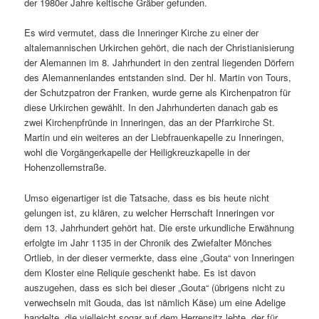
der 1980er Jahre keltische Gräber gefunden.
Es wird vermutet, dass die Inneringer Kirche zu einer der
altalemannischen Urkirchen gehört, die nach der Christianisierung
der Alemannen im 8. Jahrhundert in den zentral liegenden Dörfern
des Alemannenlandes entstanden sind. Der hl. Martin von Tours,
der Schutzpatron der Franken, wurde gerne als Kirchenpatron für
diese Urkirchen gewählt. In den Jahrhunderten danach gab es
zwei Kirchenpfründe in Inneringen, das an der Pfarrkirche St.
Martin und ein weiteres an der Liebfrauenkapelle zu Inneringen,
wohl die Vorgängerkapelle der Heiligkreuzkapelle in der
Hohenzollernstraße.
Umso eigenartiger ist die Tatsache, dass es bis heute nicht
gelungen ist, zu klären, zu welcher Herrschaft Inneringen vor
dem 13. Jahrhundert gehört hat. Die erste urkundliche Erwähnung
erfolgte im Jahr 1135 in der Chronik des Zwiefalter Mönches
Ortlieb, in der dieser vermerkte, dass eine „Gouta“ von Inneringen
dem Kloster eine Reliquie geschenkt habe. Es ist davon
auszugehen, dass es sich bei dieser „Gouta“ (übrigens nicht zu
verwechseln mit Gouda, das ist nämlich Käse) um eine Adelige
handelte, die vielleicht sogar auf dem Herrensitz lebte, der für