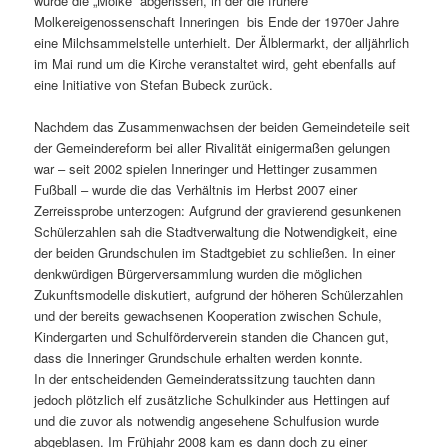
wurde die „Molke“ abgerissen, in der die frühere
Molkereigenossenschaft Inneringen bis Ende der 1970er Jahre
eine Milchsammelstelle unterhielt. Der Älblermarkt, der alljährlich
im Mai rund um die Kirche veranstaltet wird, geht ebenfalls auf
eine Initiative von Stefan Bubeck zurück.
Nachdem das Zusammenwachsen der beiden Gemeindeteile seit
der Gemeindereform bei aller Rivalität einigermaßen gelungen
war – seit 2002 spielen Inneringer und Hettinger zusammen
Fußball – wurde die das Verhältnis im Herbst 2007 einer
Zerreissprobe unterzogen: Aufgrund der gravierend gesunkenen
Schülerzahlen sah die Stadtverwaltung die Notwendigkeit, eine
der beiden Grundschulen im Stadtgebiet zu schließen. In einer
denkwürdigen Bürgerversammlung wurden die möglichen
Zukunftsmodelle diskutiert, aufgrund der höheren Schülerzahlen
und der bereits gewachsenen Kooperation zwischen Schule,
Kindergarten und Schulförderverein standen die Chancen gut,
dass die Inneringer Grundschule erhalten werden konnte.
In der entscheidenden Gemeinderatssitzung tauchten dann
jedoch plötzlich elf zusätzliche Schulkinder aus Hettingen auf
und die zuvor als notwendig angesehene Schulfusion wurde
abgeblasen. Im Frühjahr 2008 kam es dann doch zu einer