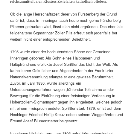
reichsunmittelbaren Klosters Zwiefalten katholisch blieben.
Ob die lange Herrschaftszeit derer von Fürstenberg der Grund
dafür ist, dass in Inneringen auch heute noch gerne Fürstenberg
Pilsener getrunken wird, lässt sich nicht ergründen. Das ebenfalls
feilgehaltene Sigmaringer Zoller Pils erfreut sich jedenfalls bei
weitem nicht einer entsprechenden Beliebtheit.
1795 wurde einer der bedeutendsten Söhne der Gemeinde
Inneringen geboren: Als Sohn eines Halbbauern und
Halbpfründners erblickte Josef Sprißler das Licht der Welt. Als
katholischer Geistlicher und Abgeordneter in der Frankfurter
Nationalversammlung erlangte er eine gewisse Berühmtheit.
Zuvor, im Jahr 1830, wurde allerdings ein
Untersuchungsverfahren wegen „führender Teilnahme an der
Bewegung für die Einführung einer freisinnigen Verfassung in
Hohenzollern-Sigmaringen“ gegen ihn eingeleitet, welches jedoch
mit einem Freispruch endete. Sprißler starb 1879, er ist auf dem
Hechinger Friedhof Heilig-Kreuz neben seinem Weggefährten und
Freund Josef Blumenstetter beigesetzt.
Inneringen blieb bis zum Jahr 1806 unter Fürstenbergischer