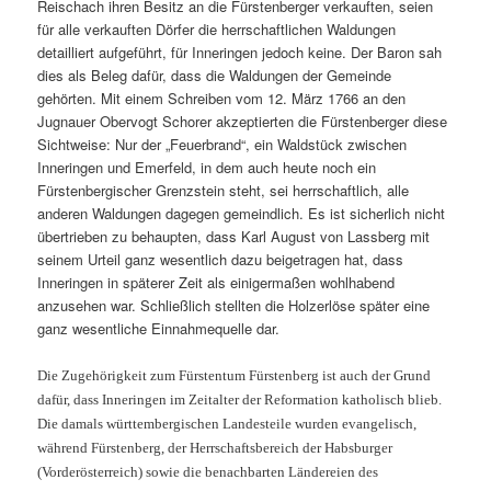
Reischach ihren Besitz an die Fürstenberger verkauften, seien
für alle verkauften Dörfer die herrschaftlichen Waldungen
detailliert aufgeführt, für Inneringen jedoch keine. Der Baron sah
dies als Beleg dafür, dass die Waldungen der Gemeinde
gehörten. Mit einem Schreiben vom 12. März 1766 an den
Jugnauer Obervogt Schorer akzeptierten die Fürstenberger diese
Sichtweise: Nur der „Feuerbrand“, ein Waldstück zwischen
Inneringen und Emerfeld, in dem auch heute noch ein
Fürstenbergischer Grenzstein steht, sei herrschaftlich, alle
anderen Waldungen dagegen gemeindlich. Es ist sicherlich nicht
übertrieben zu behaupten, dass Karl August von Lassberg mit
seinem Urteil ganz wesentlich dazu beigetragen hat, dass
Inneringen in späterer Zeit als einigermaßen wohlhabend
anzusehen war. Schließlich stellten die Holzerlöse später eine
ganz wesentliche Einnahmequelle dar.
Die Zugehörigkeit zum Fürstentum Fürstenberg ist auch der Grund
dafür, dass Inneringen im Zeitalter der Reformation katholisch blieb.
Die damals württembergischen Landesteile wurden evangelisch,
während Fürstenberg, der Herrschaftsbereich der Habsburger
(Vorderösterreich) sowie die benachbarten Ländereien des