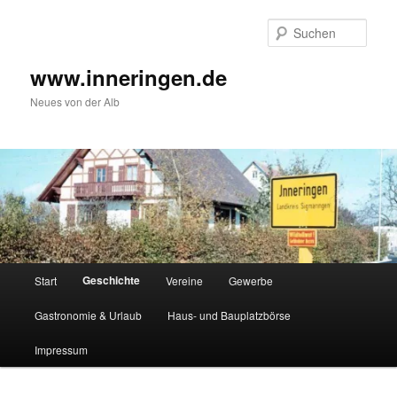
Zum
Inhalt
Such
wechseln
www.inneringen.de
Neues von der Alb
Hauptmenü
Geschichte
Start
Vereine
Gewerbe
Gastronomie & Urlaub
Haus- und Bauplatzbörse
Impressum