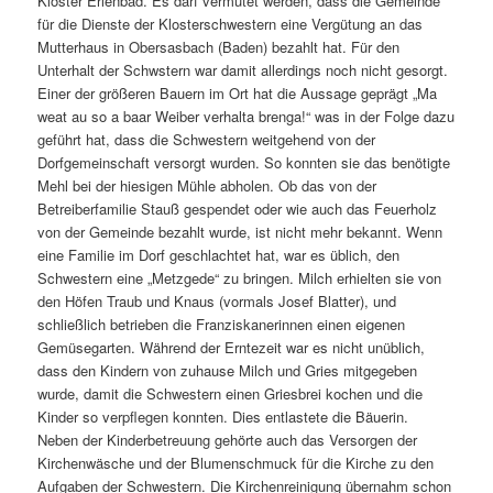
Kloster Erlenbad. Es darf vermutet werden, dass die Gemeinde
für die Dienste der Klosterschwestern eine Vergütung an das
Mutterhaus in Obersasbach (Baden) bezahlt hat. Für den
Unterhalt der Schwstern war damit allerdings noch nicht gesorgt.
Einer der größeren Bauern im Ort hat die Aussage geprägt „Ma
weat au so a baar Weiber verhalta brenga!“ was in der Folge dazu
geführt hat, dass die Schwestern weitgehend von der
Dorfgemeinschaft versorgt wurden. So konnten sie das benötigte
Mehl bei der hiesigen Mühle abholen. Ob das von der
Betreiberfamilie Stauß gespendet oder wie auch das Feuerholz
von der Gemeinde bezahlt wurde, ist nicht mehr bekannt. Wenn
eine Familie im Dorf geschlachtet hat, war es üblich, den
Schwestern eine „Metzgede“ zu bringen. Milch erhielten sie von
den Höfen Traub und Knaus (vormals Josef Blatter), und
schließlich betrieben die Franziskanerinnen einen eigenen
Gemüsegarten. Während der Erntezeit war es nicht unüblich,
dass den Kindern von zuhause Milch und Gries mitgegeben
wurde, damit die Schwestern einen Griesbrei kochen und die
Kinder so verpflegen konnten. Dies entlastete die Bäuerin.
Neben der Kinderbetreuung gehörte auch das Versorgen der
Kirchenwäsche und der Blumenschmuck für die Kirche zu den
Aufgaben der Schwestern. Die Kirchenreinigung übernahm schon