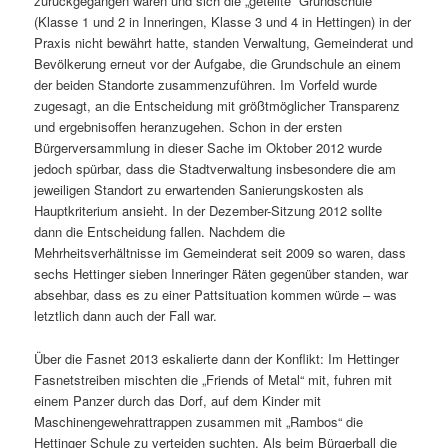
zurückgegangen waren und sich die „geteilte“ Grundschule
(Klasse 1 und 2 in Inneringen, Klasse 3 und 4 in Hettingen) in der
Praxis nicht bewährt hatte, standen Verwaltung, Gemeinderat und
Bevölkerung erneut vor der Aufgabe, die Grundschule an einem
der beiden Standorte zusammenzuführen. Im Vorfeld wurde
zugesagt, an die Entscheidung mit größtmöglicher Transparenz
und ergebnisoffen heranzugehen. Schon in der ersten
Bürgerversammlung in dieser Sache im Oktober 2012 wurde
jedoch spürbar, dass die Stadtverwaltung insbesondere die am
jeweiligen Standort zu erwartenden Sanierungskosten als
Hauptkriterium ansieht. In der Dezember-Sitzung 2012 sollte
dann die Entscheidung fallen. Nachdem die
Mehrheitsverhältnisse im Gemeinderat seit 2009 so waren, dass
sechs Hettinger sieben Inneringer Räten gegenüber standen, war
absehbar, dass es zu einer Pattsituation kommen würde – was
letztlich dann auch der Fall war.
Über die Fasnet 2013 eskalierte dann der Konflikt: Im Hettinger
Fasnetstreiben mischten die „Friends of Metal“ mit, fuhren mit
einem Panzer durch das Dorf, auf dem Kinder mit
Maschinengewehrattrappen zusammen mit „Rambos“ die
Hettinger Schule zu verteiden suchten. Als beim Bürgerball die