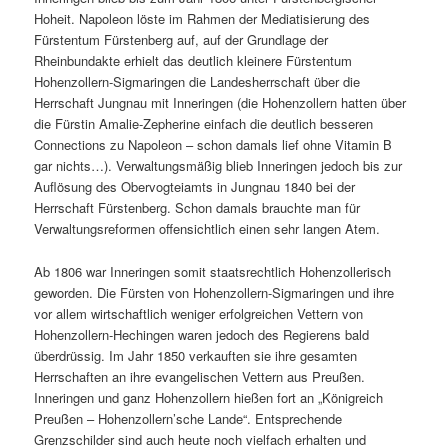
Hoheit. Napoleon löste im Rahmen der Mediatisierung des
Fürstentum Fürstenberg auf, auf der Grundlage der
Rheinbundakte erhielt das deutlich kleinere Fürstentum
Hohenzollern-Sigmaringen die Landesherrschaft über die
Herrschaft Jungnau mit Inneringen (die Hohenzollern hatten über
die Fürstin Amalie-Zepherine einfach die deutlich besseren
Connections zu Napoleon – schon damals lief ohne Vitamin B
gar nichts…). Verwaltungsmäßig blieb Inneringen jedoch bis zur
Auflösung des Obervogteiamts in Jungnau 1840 bei der
Herrschaft Fürstenberg. Schon damals brauchte man für
Verwaltungsreformen offensichtlich einen sehr langen Atem.
Ab 1806 war Inneringen somit staatsrechtlich Hohenzollerisch
geworden. Die Fürsten von Hohenzollern-Sigmaringen und ihre
vor allem wirtschaftlich weniger erfolgreichen Vettern von
Hohenzollern-Hechingen waren jedoch des Regierens bald
überdrüssig. Im Jahr 1850 verkauften sie ihre gesamten
Herrschaften an ihre evangelischen Vettern aus Preußen.
Inneringen und ganz Hohenzollern hießen fort an „Königreich
Preußen – Hohenzollern’sche Lande“. Entsprechende
Grenzschilder sind auch heute noch vielfach erhalten und