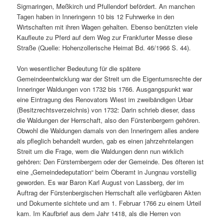
Sigmaringen, Meßkirch und Pfullendorf befördert. An manchen
Tagen haben in Inneringenn 10 bis 12 Fuhrwerke in den
Wirtschaften mit ihren Wagen gehalten. Ebenso benützten viele
Kaufleute zu Pferd auf dem Weg zur Frankfurter Messe diese
Straße (Quelle: Hohenzollerische Heimat Bd. 46/1966 S. 44).
Von wesentlicher Bedeutung für die spätere
Gemeindeentwicklung war der Streit um die Eigentumsrechte der
Inneringer Waldungen von 1732 bis 1766. Ausgangspunkt war
eine Eintragung des Renovators Wiest im zweibändigen Urbar
(Besitzrechtsverzeichnis) von 1732: Darin schrieb dieser, dass
die Waldungen der Herrschaft, also den Fürstenbergern gehören.
Obwohl die Waldungen damals von den Inneringern alles andere
als pfleglich behandelt wurden, gab es einen jahrzehntelangen
Streit um die Frage, wem die Waldungen denn nun wirklich
gehören: Den Fürsternbergern oder der Gemeinde. Des öfteren ist
eine „Gemeindedeputation“ beim Oberamt in Jungnau vorstellig
geworden. Es war Baron Karl August von Lassberg, der im
Auftrag der Fürstenbergischen Herrschaft alle verfügbaren Akten
und Dokumente sichtete und am 1. Februar 1766 zu einem Urteil
kam. Im Kaufbrief aus dem Jahr 1418, als die Herren von