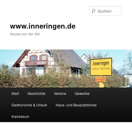
Zum
Inhalt
Such
wechseln
www.inneringen.de
Neues von der Alb
Hauptmenü
Start
Geschichte
Vereine
Gewerbe
Gastronomie & Urlaub
Haus- und Bauplatzbörse
Impressum