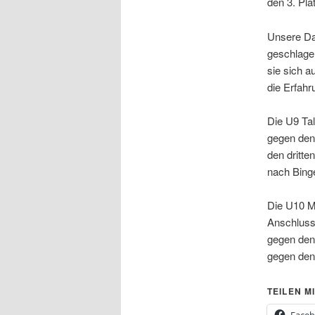
den 3. Pla
Unsere Da
geschlagen
sie sich a
die Erfahr
Die U9 Ta
gegen den
den dritte
nach Bing
Die U10 Mi
Anschluss 
gegen den 
gegen den 
TEILEN MI
Face