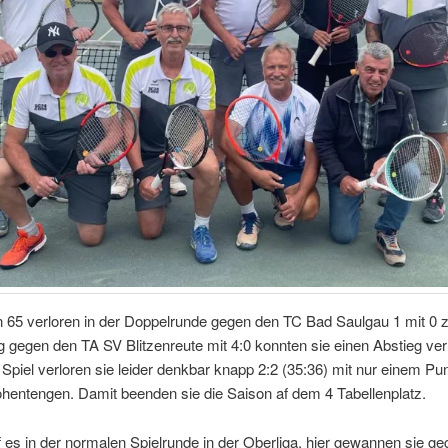
 65 verloren in der Doppelrunde gegen den TC Bad Saulgau 1 mit 0 zu
 gegen den TA SV Blitzenreute mit 4:0 konnten sie einen Abstieg ve
 Spiel verloren sie leider denkbar knapp 2:2 (35:36) mit nur einem P
hentengen. Damit beenden sie die Saison af dem 4 Tabellenplatz.
f es in der normalen Spielrunde in der Oberliga, hier gewannen sie g