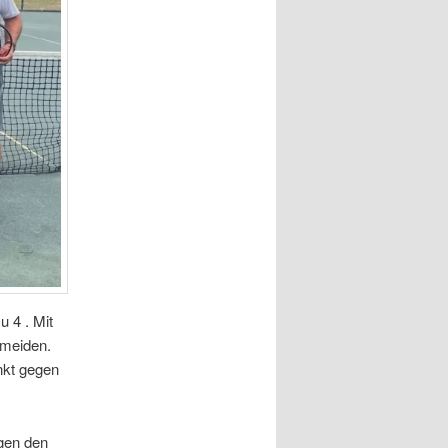
 4 . Mit
rmeiden.
unkt gegen
egen den