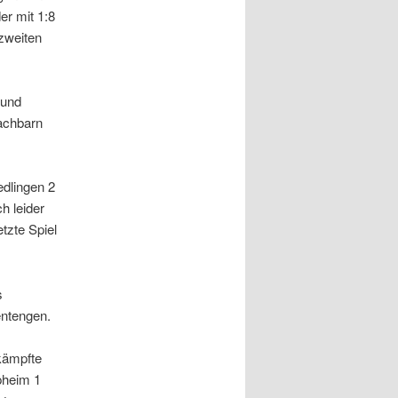
er mit 1:8
zweiten
 und
nachbarn
dlingen 2
h leider
tzte Spiel
s
entengen.
kämpfte
pheim 1