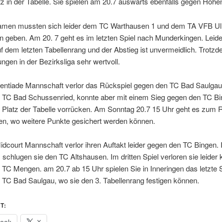
tz in der Tabelle. Sie spielen am 20.7 auswärts ebenfalls gegen Hohe
men mussten sich leider dem TC Warthausen 1 und dem TA VFB U
 geben. Am 20. 7 geht es im letzten Spiel nach Munderkingen. Leide
uf dem letzten Tabellenrang und der Abstieg ist unvermeidlich. Trotz
ungen in der Bezirksliga sehr wertvoll.
lentiade Mannschaft verlor das Rückspiel gegen den TC Bad Saulga
 TC Bad Schussenried, konnte aber mit einem Sieg gegen den TC Bi
n Platz der Tabelle vorrücken. Am Sonntag 20.7 15 Uhr geht es zum 
en, wo weitere Punkte gesichert werden können.
dcourt Mannschaft verlor ihren Auftakt leider gegen den TC Bingen.
schlugen sie den TC Altshausen. Im dritten Spiel verloren sie leider
TC Mengen. am 20.7 ab 15 Uhr spielen Sie in Inneringen das letzte S
TC Bad Saulgau, wo sie den 3. Tabellenrang festigen können.
T:
book
X