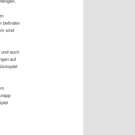
ntengen.
lm
r befinden
dem sind
u und auch
ngen auf
Rückspiel
 Im
 knapp
piel