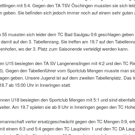
tlingen mit 5:4. Gegen den TA TSV Öschingen mussten sie sich leid
n geben. Sie befinden sich jedoch immer noch auf einem sehr guten 
n 55 mussten sich leider dem TC Bad Saulgau 0:6 geschlagen geben
 damit auf den 3. Tabellenrang. Sie treffen am 19.7 auf den Tabellen
nhofen, wo der 3. Platz zum Saisonende verteidigt werden kann.
ren U15 besiegten den TA SV Langenenslingen mit 4:2 und den TC Rie
7:6). Gegen den Tabellenführer vom Sportclub Mengen musste man sic
agen geben. Unsere Jugend ist auf dem zweiten Tabellenplatz. Das le
18.7 ab 15:00 Uhr in Inneringen statt.
innen U18 besiegten den Sportclub Mengen mit 5:1 und sind ebenfall
eiter. Am 19.7 spielen sie ab 9 Uhr in Inneringen gegen den TC Hoh
nmannschaft verlor ersatzgeschwächt gegen den TC Mengen 0:9, er
 mit einem 6:3 und 5:4 gegen den TC Laupheim 1 und den TC DA Lau