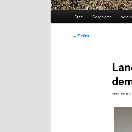
Hauptmenü
Start
Geschichte
Verein
Beitragsnavigation
←
Zurück
Lan
dem
Veröffentlic