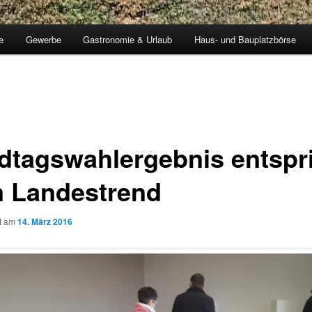
e
Gewerbe
Gastronomie & Urlaub
Haus- und Bauplatzbörse
dtagswahlergebnis entspr
 Landestrend
ht am
14. März 2016