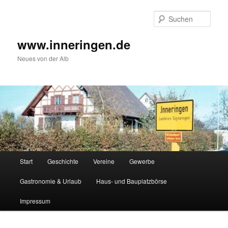
Zum
Inhalt
Such
wechseln
www.inneringen.de
Neues von der Alb
Hauptmenü
Start
Geschichte
Vereine
Gewerbe
Gastronomie & Urlaub
Haus- und Bauplatzbörse
Impressum