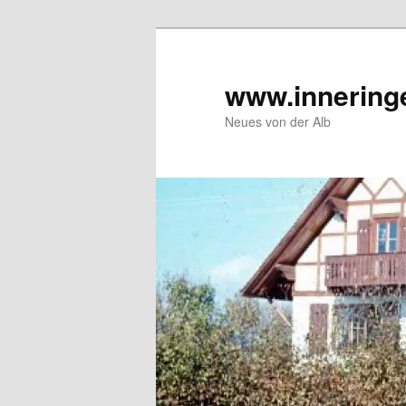
Zum
Zum
Inhalt
sekundären
wechseln
Inhalt
www.innering
wechseln
Neues von der Alb