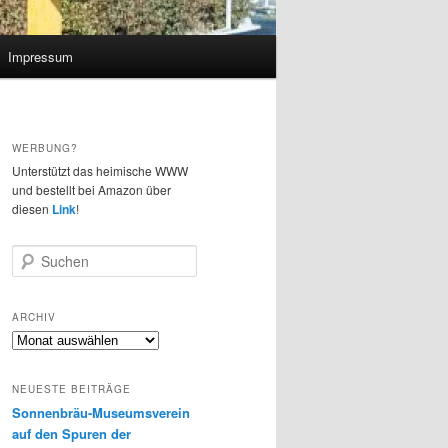
Impressum
WERBUNG?
Unterstützt das heimische WWW
und bestellt bei Amazon über
diesen
Link
!
S
u
c
h
ARCHIV
e
Archiv
n
NEUESTE BEITRÄGE
Sonnenbräu-Museumsverein
auf den Spuren der