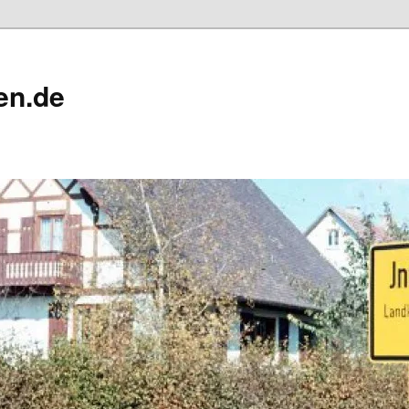
en.de