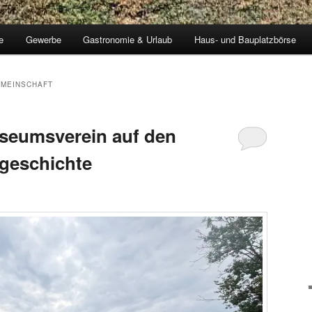
e
Gewerbe
Gastronomie & Urlaub
Haus- und Bauplatzbörse
MEINSCHAFT
eumsverein auf den
geschichte