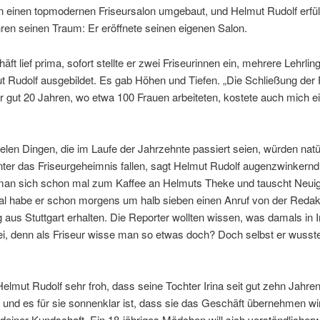
 einen topmodernen Friseursalon umgebaut, und Helmut Rudolf erfüll
ren seinen Traum: Er eröffnete seinen eigenen Salon.
ft lief prima, sofort stellte er zwei Friseurinnen ein, mehrere Lehrli
 Rudolf ausgebildet. Es gab Höhen und Tiefen. „Die Schließung der
 gut 20 Jahren, wo etwa 100 Frauen arbeiteten, kostete auch mich ein
elen Dingen, die im Laufe der Jahrzehnte passiert seien, würden natür
ter das Friseurgeheimnis fallen, sagt Helmut Rudolf augenzwinkern
t man sich schon mal zum Kaffee an Helmuts Theke und tauscht Neui
al habe er schon morgens um halb sieben einen Anruf von der Redak
g aus Stuttgart erhalten. Die Reporter wollten wissen, was damals in 
ei, denn als Friseur wisse man so etwas doch? Doch selbst er wusst
Helmut Rudolf sehr froh, dass seine Tochter Irina seit gut zehn Jahre
t und es für sie sonnenklar ist, dass sie das Geschäft übernehmen wi
t deiner Kundschaft. Ein 18-jähriges Mädchen will sich verständlicherw