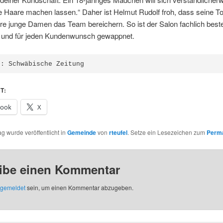
e Haare machen lassen.“ Daher ist Helmut Rudolf froh, dass seine T
re junge Damen das Team bereichern. So ist der Salon fachlich best
lt und für jeden Kundenwunsch gewappnet.
e: Schwäbische Zeitung
T:
book
X
ag wurde veröffentlicht in
Gemeinde
von
rteufel
. Setze ein Lesezeichen zum
Perma
ibe einen Kommentar
gemeldet
sein, um einen Kommentar abzugeben.