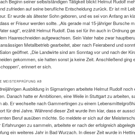
ach Beginn seiner selbstständigen Tätigkeit blickt Helmut Rudolf meh
und zufrieden auf seine berufliche Entscheidung zurück. Er ist mit Lei
eur. Er wurde als ältester Sohn geboren, und es sei von Anfang an kl
ass er Friseur werden sollte. „Als gerade mal 15-jähriger Bursche m
ater sagt“, erzählt Helmut Rudolf. Das sei für ihn auch in Ordnung g
t dem Haareschneiden aufgewachsen. Sein Vater habe zwar hauptberuf
ansässigen Metallbetrieb gearbeitet, aber nach Feierabend und sonn
 Salon geöffnet. „Die Landwirte sind am Sonntag vor und nach der Ki
eiden gekommen, sie hatten sonst ja keine Zeit. Anschließend ging 
hoppen“, erinnert er sich.
IE MEISTERPRÜFUNG AB
reijährigen Ausbildung in Sigmaringen arbeitete Helmut Rudolf noch e
n. Danach hatte er Ambitionen, eine Weile in Stuttgart zu arbeiten, 
n ab. Er wechselte nach Gammertingen zu einem Lebensmittelgroßh
dort für drei Jahre. Während dieser Zeit wurde ihm klar, dass er aussch
ernten Beruf ausüben möchte. So meldete er sich auf der Meistersch
Erfahrungen zu sammeln, arbeitete er nach der erfolgreich abgelegt
fung ein weiteres Jahr in Bad Wurzach. In dieser Zeit wurde in Hettin