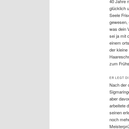
40 Jahre n
glücklich 
Seele Fris
gewesen, d
was dein V
sei ja mi
einem orts
der kleine
Haareschn
zum Frühsc
ER LEGT D
Nach der d
Sigmaringe
aber davo
arbeitete 
seinen erl
noch mehr 
Meisterprü