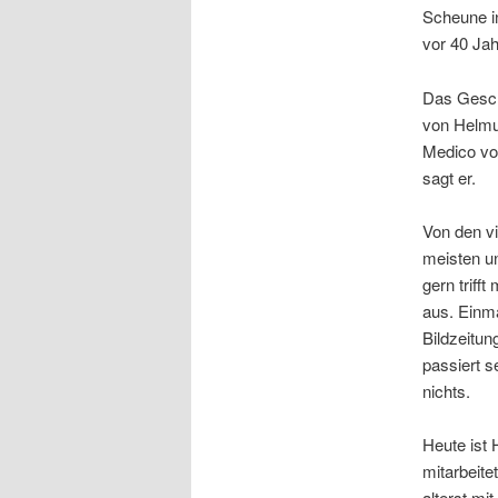
Scheune in
vor 40 Jah
Das Geschä
von Helmut
Medico vor
sagt er.
Von den vi
meisten un
gern triff
aus. Einm
Bildzeitun
passiert s
nichts.
Heute ist 
mitarbeite
alterst mi