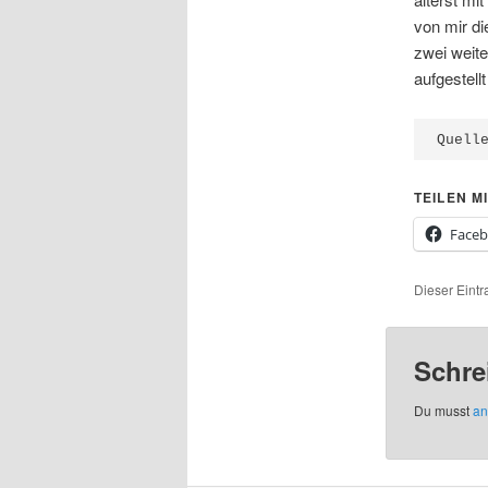
von mir di
zwei weite
aufgestel
Quell
TEILEN MI
Face
Dieser Eintr
Schre
Du musst
an