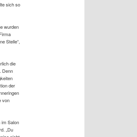
te sich so
nge wurden
 Firma
e Stelle“,
lich die
d. Denn
gkeiten
tion der
Inneringen
e von
n im Salon
rd. „Du
eise nicht