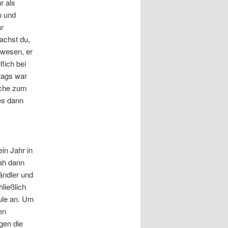
r als
b und
ar
achst du,
ewesen, er
lich bei
tags war
rche zum
es dann
in Jahr in
sah dann
ändler und
ließlich
ule an. Um
en
gen die