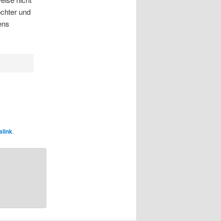
ochter und
ens
link
.