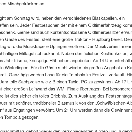
chen Mischgetränken an.
ight am Sonntag wird, neben den verschiedenen Blaskapellen, ein
effen sein. Jeder Festbesucher, der mit einem Oldtimerfahrzeug komm
eschenk. Gerne sind auch kurzentschlossene Oldtimerbesitzer erwün
ten Gäste des Festes, steht eine große Traktor – Hüpfburg bereit. Den
ag wird die Musikkapelle Upfingen eröffnen. Der Musikverein Innering
chhaltigen Mittagstisch bekannt. Neben den üblichen Köstlichkeiten,
s Jahr frische, knusprige Hähnchen angeboten. Ab 14 Uhr unterhält 
n Winterlingen. Für die Gäste steht wieder ein großes Angebot an Ka
eit. Ganztägig werden Lose für die Tombola im Festzelt verkauft. Hie
Jahr tolle Sachpreise wie z.B einen Tablet-PC zu gewinnen. Ab 17 Uh
uf einer großen Leinwand das WM- Finale übertragen. Bei besonderer
 ist dies sicher ein tolles Erlebnis. Zum Ausklang des Festsonntag
uer mit schöner, traditioneller Blasmusik von den „Schwäbischen-Al
n“ aus Engstingen verwöhnt. Um 21 Uhr werden dann die Gewinner 
gen Tombola gezogen.
gnachmittag gehört wieder den verschiedensten Kinder- und Jugend