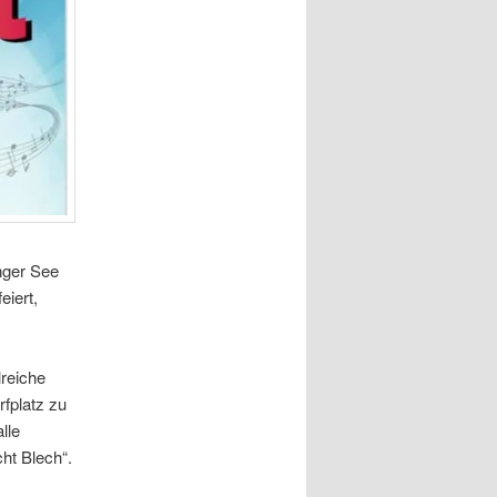
nger See
eiert,
reiche
fplatz zu
lle
ht Blech“.