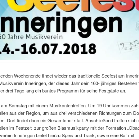
den Wochenende findet wieder das traditionelle Seefest am Inneri
 Musikverein Inneringen, der dieses Jahr sein 160- jähriges Bestehen f
der drei Tage lang ein buntes Programm für seine Festgäste an.
s am Samstag mit einem Musikantentreffen. Um 19 Uhr kommen zahl
llen aus der Region, um aus drei verschiedenen Richtungen zum Dor
n. Dort findet dann ein Gesamtchor statt. Anschließend treffen sich a
llen im Festzelt zur großen Blasmusikparty mit der Formation „Obac
erein Inneringen bietet hierzu Speis und Trank, sowie eine Bar mit