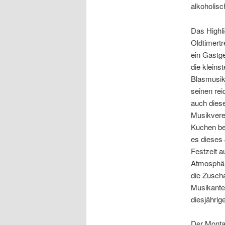
alkoholis
Das Highl
Oldtimertr
ein Gastg
die kleins
Blasmusikt
seinen rei
auch diese
Musikverei
Kuchen ber
es dieses 
Festzelt a
Atmosphäre
die Zuscha
Musikante
diesjähri
Der Monta