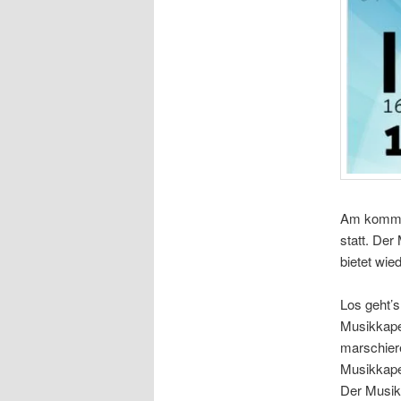
Am kommen
statt. Der
bietet wie
Los geht’
Musikkape
marschiere
Musikkape
Der Musikv