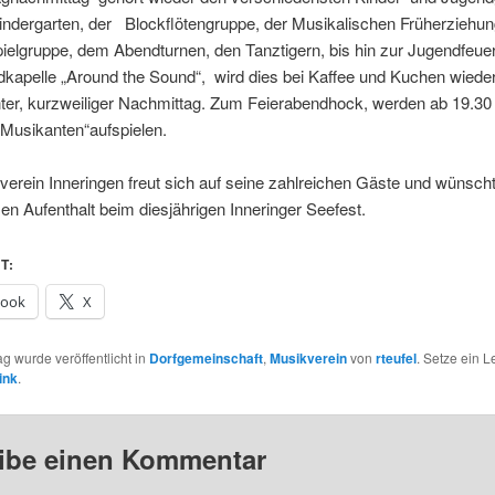
indergarten, der Blockflötengruppe, der Musikalischen Früherziehun
ielgruppe, dem Abendturnen, den Tanztigern, bis hin zur Jugendfeue
kapelle „Around the Sound“, wird dies bei Kaffee und Kuchen wieder
ter, kurzweiliger Nachmittag. Zum Feierabendhock, werden ab 19.30
 Musikanten“aufspielen.
erein Inneringen freut sich auf seine zahlreichen Gäste und wünscht
 Aufenthalt beim diesjährigen Inneringer Seefest.
T:
book
X
ag wurde veröffentlicht in
Dorfgemeinschaft
,
Musikverein
von
rteufel
. Setze ein 
ink
.
ibe einen Kommentar