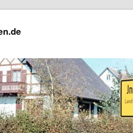
en.de