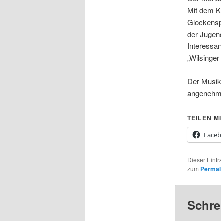
Mit dem K
Glockensp
der Jugend
Interessan
„Wilsinger
Der Musikv
angenehmen
TEILEN MI
Face
Dieser Eintr
zum
Permal
Schre