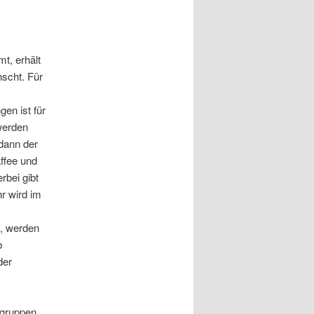
t, erhält
scht. Für
en ist für
 werden
dann der
ffee und
rbei gibt
r wird im
s, werden
b
der
gruppen.