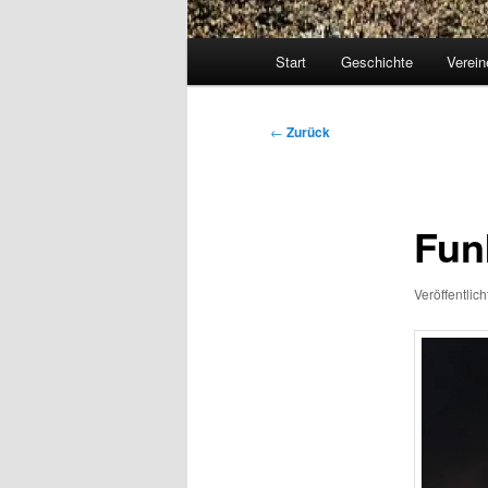
Hauptmenü
Start
Geschichte
Verein
Beitragsnavigation
←
Zurück
Fun
Veröffentlic