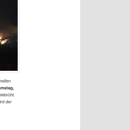
nellen
mstag,
ebrühl.
ird der