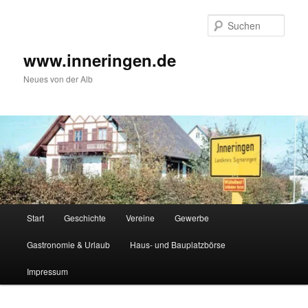
Zum
Inhalt
Such
wechseln
www.inneringen.de
Neues von der Alb
Hauptmenü
Start
Geschichte
Vereine
Gewerbe
Gastronomie & Urlaub
Haus- und Bauplatzbörse
Impressum