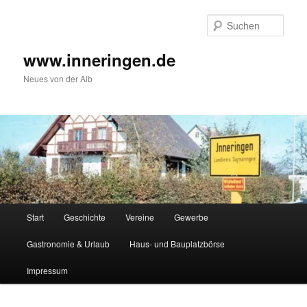
Zum
Inhalt
Such
wechseln
www.inneringen.de
Neues von der Alb
Hauptmenü
Start
Geschichte
Vereine
Gewerbe
Gastronomie & Urlaub
Haus- und Bauplatzbörse
Impressum