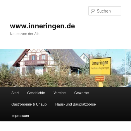
Zum
Inhalt
Such
wechseln
www.inneringen.de
Neues von der Alb
Hauptmenü
Start
Geschichte
Vereine
Gewerbe
Gastronomie & Urlaub
Haus- und Bauplatzbörse
Impressum