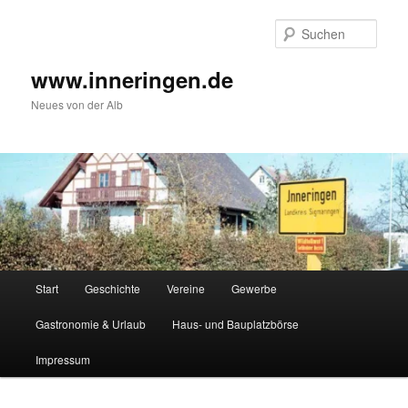
Zum
Inhalt
Such
wechseln
www.inneringen.de
Neues von der Alb
Hauptmenü
Start
Geschichte
Vereine
Gewerbe
Gastronomie & Urlaub
Haus- und Bauplatzbörse
Impressum