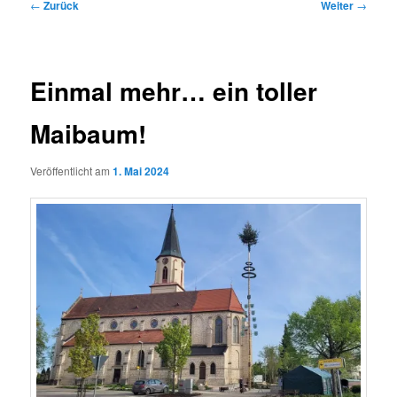
Beitragsnavigation
←
Zurück
Weiter
→
Einmal mehr… ein toller
Maibaum!
Veröffentlicht am
1. Mai 2024