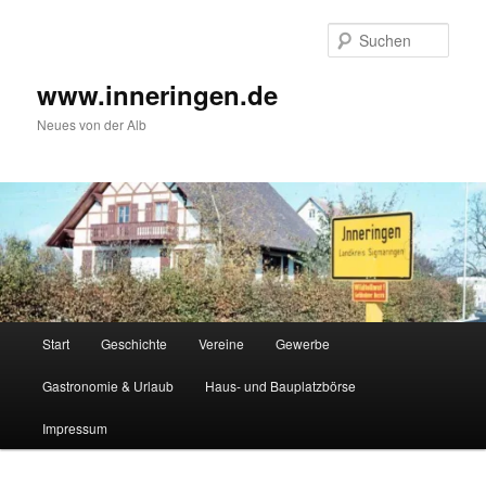
Zum
Inhalt
Such
wechseln
www.inneringen.de
Neues von der Alb
Hauptmenü
Start
Geschichte
Vereine
Gewerbe
Gastronomie & Urlaub
Haus- und Bauplatzbörse
Impressum