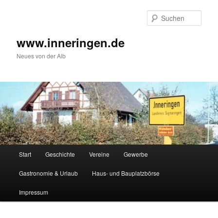
Zum
Inhalt
Such
wechseln
www.inneringen.de
Neues von der Alb
Hauptmenü
Start
Geschichte
Vereine
Gewerbe
Gastronomie & Urlaub
Haus- und Bauplatzbörse
Impressum