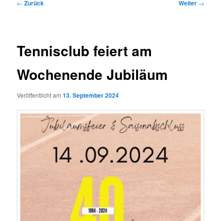
Beitragsnavigation
←
Zurück
Weiter
→
Tennisclub feiert am
Wochenende Jubiläum
Veröffentlicht am
13. September 2024