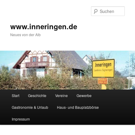
Zum
Inhalt
Such
wechseln
www.inneringen.de
Neues von der Alb
Hauptmenü
Start
Geschichte
Vereine
Gewerbe
Gastronomie & Urlaub
Haus- und Bauplatzbörse
Impressum