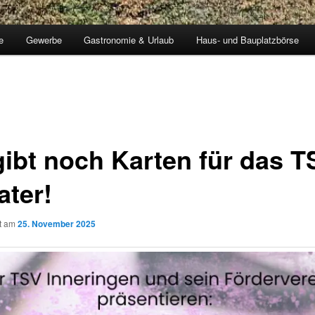
e
Gewerbe
Gastronomie & Urlaub
Haus- und Bauplatzbörse
gibt noch Karten für das T
ater!
ht am
25. November 2025