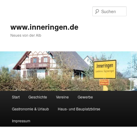
Zum
Inhalt
Such
wechseln
www.inneringen.de
Neues von der Alb
Hauptmenü
Start
Geschichte
Vereine
Gewerbe
Gastronomie & Urlaub
Haus- und Bauplatzbörse
Impressum