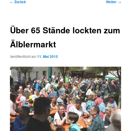
Beitragsnavigation
←
Zurück
Weiter
→
Über 65 Stände lockten zum
Älblermarkt
Veröffentlicht am
11. Mai 2015