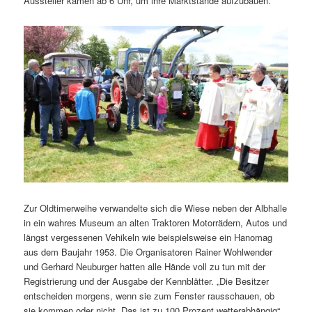
Aussteller kamen ab 6 Uhr, um ihre Marktstände aufzubauen.“
Zur Oldtimerweihe verwandelte sich die Wiese neben der Albhalle
in ein wahres Museum an alten Traktoren Motorrädern, Autos und
längst vergessenen Vehikeln wie beispielsweise ein Hanomag
aus dem Baujahr 1953. Die Organisatoren Rainer Wohlwender
und Gerhard Neuburger hatten alle Hände voll zu tun mit der
Registrierung und der Ausgabe der Kennblätter. „Die Besitzer
entscheiden morgens, wenn sie zum Fenster rausschauen, ob
sie kommen oder nicht. Das ist zu 100 Prozent wetterabhängig“,