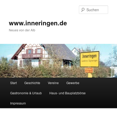
Zum
Inhalt
Such
wechseln
www.inneringen.de
Neues von der Alb
Hauptmenü
Start
Geschichte
Vereine
Gewerbe
Gastronomie & Urlaub
Haus- und Bauplatzbörse
Impressum