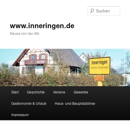
Zum
Inhalt
Such
wechseln
www.inneringen.de
Neues von der Alb
Hauptmenü
Start
Geschichte
Vereine
Gewerbe
Gastronomie & Urlaub
Haus- und Bauplatzbörse
Impressum