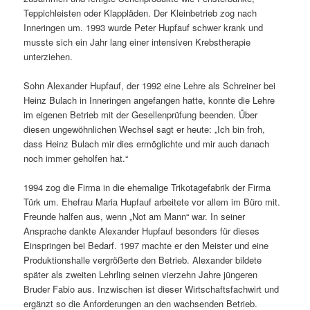
Teppichleisten oder Klappläden. Der Kleinbetrieb zog nach
Inneringen um. 1993 wurde Peter Hupfauf schwer krank und
musste sich ein Jahr lang einer intensiven Krebstherapie
unterziehen.
Sohn Alexander Hupfauf, der 1992 eine Lehre als Schreiner bei
Heinz Bulach in Inneringen angefangen hatte, konnte die Lehre
im eigenen Betrieb mit der Gesellenprüfung beenden. Über
diesen ungewöhnlichen Wechsel sagt er heute: „Ich bin froh,
dass Heinz Bulach mir dies ermöglichte und mir auch danach
noch immer geholfen hat.“
1994 zog die Firma in die ehemalige Trikotagefabrik der Firma
Türk um. Ehefrau Maria Hupfauf arbeitete vor allem im Büro mit.
Freunde halfen aus, wenn „Not am Mann“ war. In seiner
Ansprache dankte Alexander Hupfauf besonders für dieses
Einspringen bei Bedarf. 1997 machte er den Meister und eine
Produktionshalle vergrößerte den Betrieb. Alexander bildete
später als zweiten Lehrling seinen vierzehn Jahre jüngeren
Bruder Fabio aus. Inzwischen ist dieser Wirtschaftsfachwirt und
ergänzt so die Anforderungen an den wachsenden Betrieb.