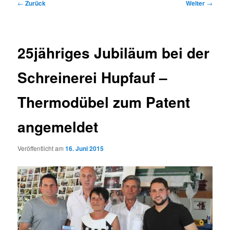
Beitragsnavigation
←
Zurück
Weiter
→
25jähriges Jubiläum bei der
Schreinerei Hupfauf –
Thermodübel zum Patent
angemeldet
Veröffentlicht am
16. Juni 2015