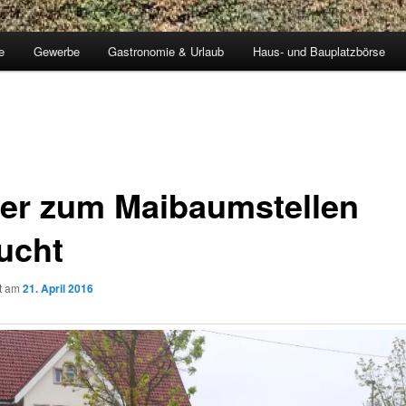
e
Gewerbe
Gastronomie & Urlaub
Haus- und Bauplatzbörse
fer zum Maibaumstellen
ucht
ht am
21. April 2016