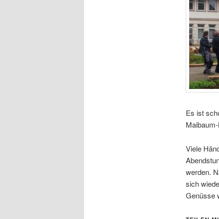
Es ist sch
Maibaum-M
Viele Hände
Abendstund
werden. N
sich wiede
Genüsse wi