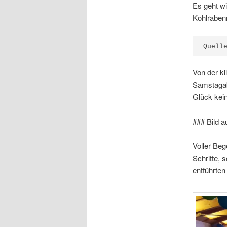
Es geht wi
Kohlrabenn
Quell
Von der kl
Samstagab
Glück kei
### Bild a
Voller Be
Schritte, 
entführten