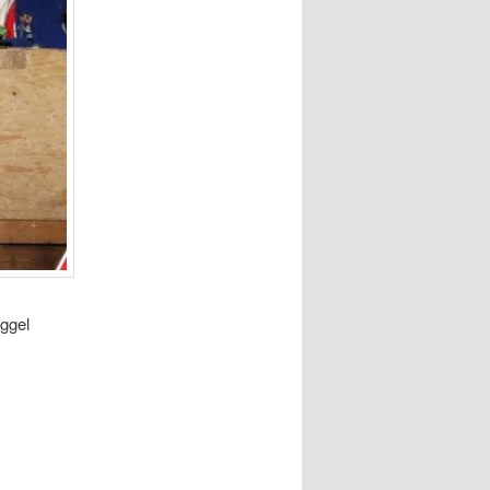
uggel
.