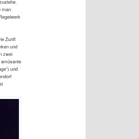
zustehe.
ie man
 Regelwerk
ie Zunft
anken und
en zwei
nd amüsante
age“) und
endorf
ei