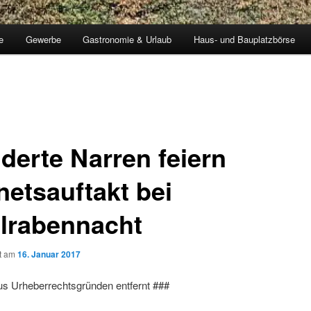
e
Gewerbe
Gastronomie & Urlaub
Haus- und Bauplatzbörse
derte Narren feiern
netsauftakt bei
lrabennacht
ht am
16. Januar 2017
us Urheberrechtsgründen entfernt ###