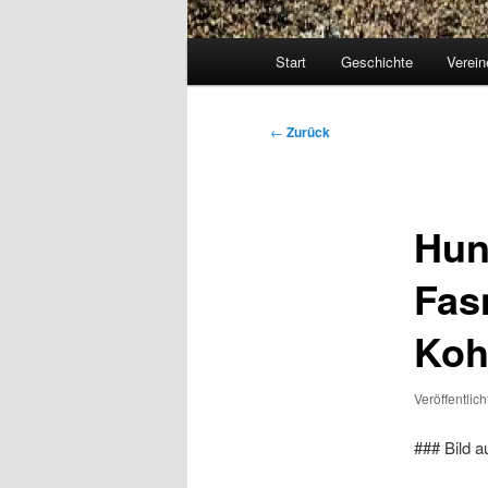
Hauptmenü
Start
Geschichte
Verein
Beitragsnavigation
←
Zurück
Hun
Fas
Koh
Veröffentlic
### Bild a