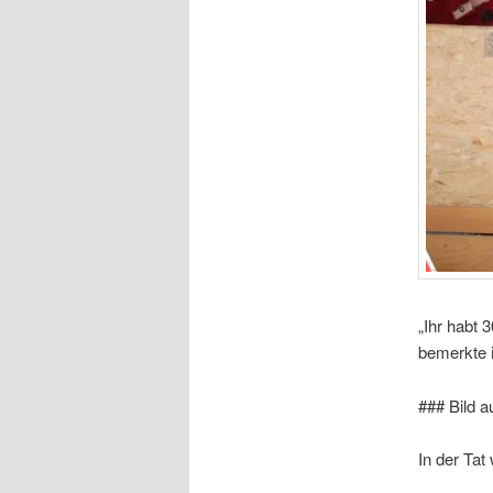
„Ihr habt 
bemerkte i
### Bild a
In der Tat