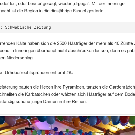
eder los, oder besser gesagt, wieder „drgega“: Mit der Inneringer
acht ist die Region in die diesjährige Fasnet gestartet.
e: Schwäbische Zeitung
irrenden Kälte haben sich die 2500 Hästräger der mehr als 40 Zünfte
end in Inneringen überhaupt nicht abschrecken lassen, denn es ga
nen Niederschlag.
us Urheberrechtsgründen entfernt ###
geisterung bauten die Hexen ihre Pyramiden, tanzten die Gardemädch
schnellten die Karbatschen oder wälzten sich Hästräger auf dem Bod
 ständig schöne junge Damen in ihre Reihen.