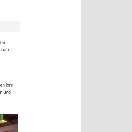
 am
b zum
en ihre
en und