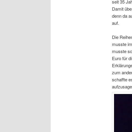
seit 35 Ja
Damit über
denn da au
auf.
Die Reihe
musste im
musste sch
Euro für d
Erklärunge
zum andere
schaffte e
aufzusage