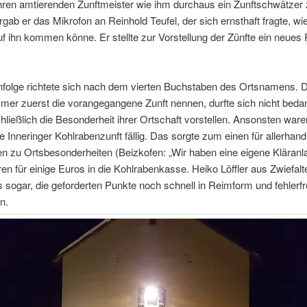
hren amtierenden Zunftmeister wie ihm durchaus ein Zunftschwätzer 
gab er das Mikrofon an Reinhold Teufel, der sich ernsthaft fragte, w
f ihn kommen könne. Er stellte zur Vorstellung der Zünfte ein neues
nfolge richtete sich nach dem vierten Buchstaben des Ortsnamens. D
mer zuerst die vorangegangene Zunft nennen, durfte sich nicht bed
ließlich die Besonderheit ihrer Ortschaft vorstellen. Ansonsten war
ie Inneringer Kohlrabenzunft fällig. Das sorgte zum einen für allerha
n zu Ortsbesonderheiten (Beizkofen: „Wir haben eine eigene Kläranl
n für einige Euros in die Kohlrabenkasse. Heiko Löffler aus Zwiefalt
s sogar, die geforderten Punkte noch schnell in Reimform und fehlerfr
n.