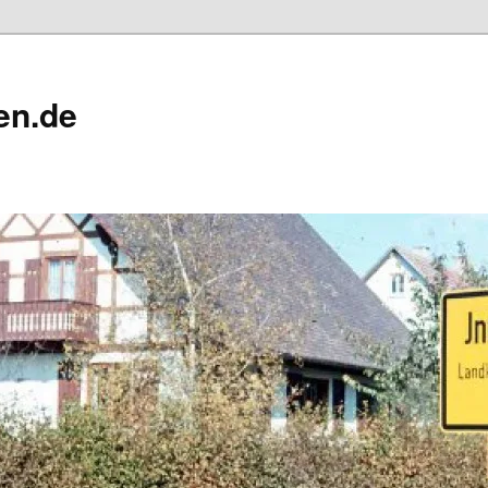
en.de