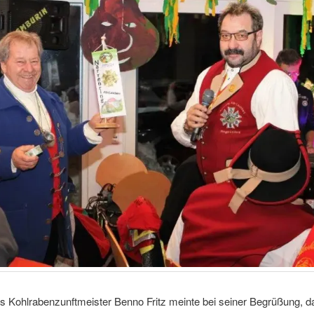
ns Kohlrabenzunftmeister Benno Fritz meinte bei seiner Begrüßung, 