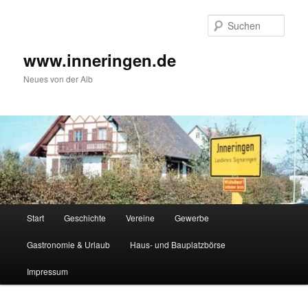
Zum
Inhalt
Such
wechseln
www.inneringen.de
Neues von der Alb
Hauptmenü
Start
Geschichte
Vereine
Gewerbe
Gastronomie & Urlaub
Haus- und Bauplatzbörse
Impressum