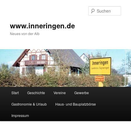
Zum
Inhalt
Such
wechseln
www.inneringen.de
Neues von der Alb
Hauptmenü
Start
Geschichte
Vereine
Gewerbe
Gastronomie & Urlaub
Haus- und Bauplatzbörse
Impressum