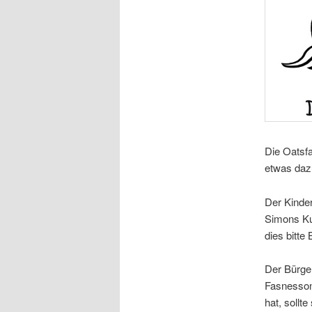
Die Oatsfa
etwas dazu
Der Kinder
Simons Kul
dies bitt
Der Bürge
Fasnesson
hat, sollt