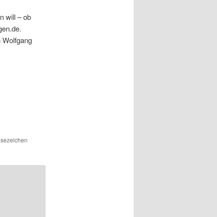
 will – ob
gen.de.
n Wolfgang
Lesezeichen