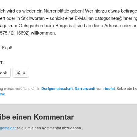
ich wird es wieder ein Narrenblättle geben! Wer hierzu etwas beitragen
ert oder in Stichworten – schickt eine E-Mail an oatsgschea@innerin
räge zum Oatsgschea beim Bürgerball sind an diese Adresse oder a
1575 / 2116692) willkommen.
 Kepf!
T:
book
X
ag wurde veröffentlicht in
Dorfgemeinschaft
,
Narrenzunft
von
rteufel
. Setze ein 
ink
.
ibe einen Kommentar
gemeldet
sein, um einen Kommentar abzugeben.