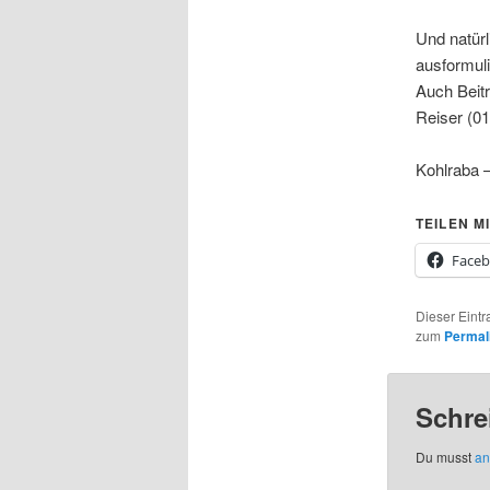
Und natürl
ausformuli
Auch Beit
Reiser (0
Kohlraba –
TEILEN MI
Face
Dieser Eintr
zum
Permal
Schre
Du musst
an