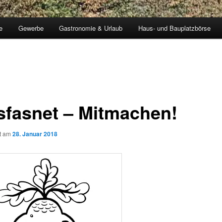
e
Gewerbe
Gastronomie & Urlaub
Haus- und Bauplatzbörse
sfasnet – Mitmachen!
ht am
28. Januar 2018