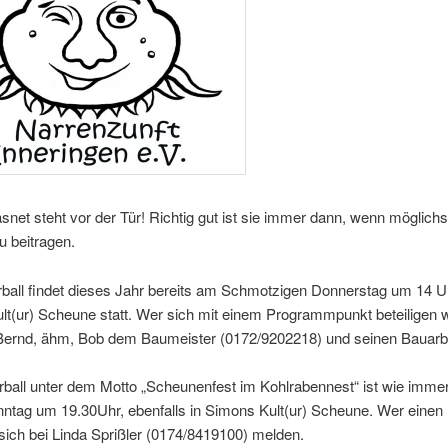
snet steht vor der Tür! Richtig gut ist sie immer dann, wenn möglichst
 beitragen.
ball findet dieses Jahr bereits am Schmotzigen Donnerstag um 14 Uh
t(ur) Scheune statt. Wer sich mit einem Programmpunkt beteiligen will
e Bernd, ähm, Bob dem Baumeister (0172/9202218) und seinen Bauarbe
rball unter dem Motto „Scheunenfest im Kohlrabennest“ ist wie imme
ntag um 19.30Uhr, ebenfalls in Simons Kult(ur) Scheune. Wer einen 
e sich bei Linda Sprißler (0174/8419100) melden.