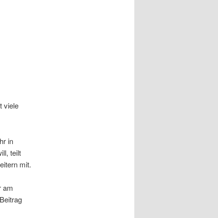
 viele
r in
, teilt
itern mit.
r am
Beitrag