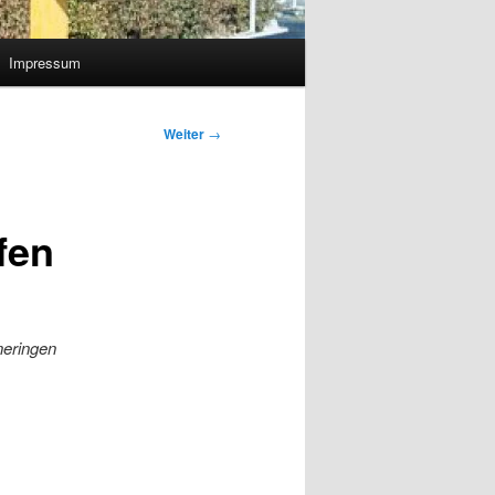
Impressum
Weiter
→
fen
neringen