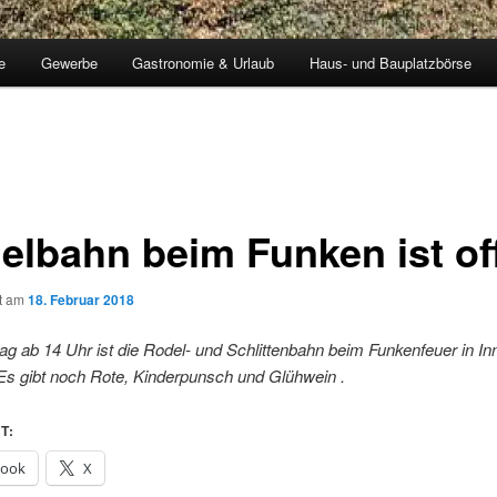
e
Gewerbe
Gastronomie & Urlaub
Haus- und Bauplatzbörse
elbahn beim Funken ist of
ht am
18. Februar 2018
ag ab 14 Uhr ist die Rodel- und Schlittenbahn beim Funkenfeuer in In
 Es gibt noch Rote, Kinderpunsch und Glühwein .
T:
book
X