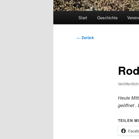
Hauptmenü
Start
Geschichte
Verein
Beitragsnavigation
←
Zurück
Rod
Veröffentlic
Heute Mitt
geöffnet .
TEILEN MI
Face