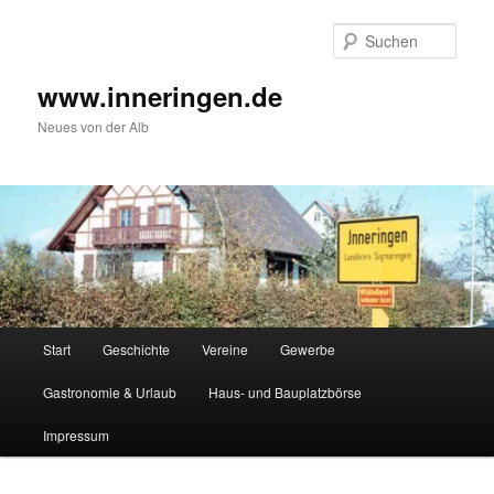
Zum
Inhalt
Such
wechseln
www.inneringen.de
Neues von der Alb
Hauptmenü
Start
Geschichte
Vereine
Gewerbe
Gastronomie & Urlaub
Haus- und Bauplatzbörse
Impressum