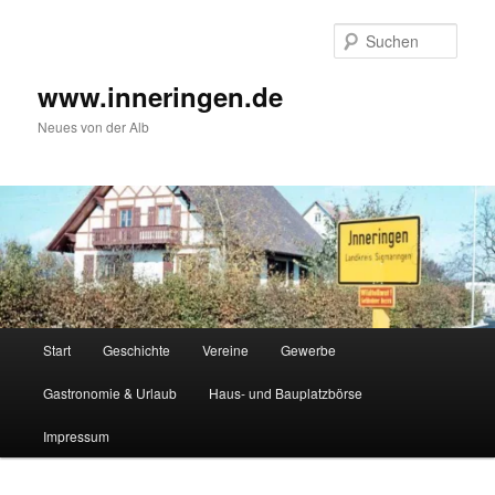
Zum
Inhalt
Such
wechseln
www.inneringen.de
Neues von der Alb
Hauptmenü
Start
Geschichte
Vereine
Gewerbe
Gastronomie & Urlaub
Haus- und Bauplatzbörse
Impressum