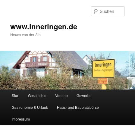
Zum
Inhalt
Such
wechseln
www.inneringen.de
Neues von der Alb
Hauptmenü
Start
Geschichte
Vereine
Gewerbe
Gastronomie & Urlaub
Haus- und Bauplatzbörse
Impressum