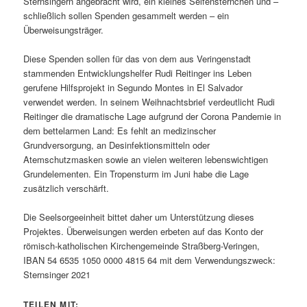
Sternsingern angebracht wird, ein kleines Seifensternchen und –
schließlich sollen Spenden gesammelt werden – ein
Überweisungsträger.
Diese Spenden sollen für das von dem aus Veringenstadt
stammenden Entwicklungshelfer Rudi Reitinger ins Leben
gerufene Hilfsprojekt in Segundo Montes in El Salvador
verwendet werden. In seinem Weihnachtsbrief verdeutlicht Rudi
Reitinger die dramatische Lage aufgrund der Corona Pandemie in
dem bettelarmen Land: Es fehlt an medizinscher
Grundversorgung, an Desinfektionsmitteln oder
Atemschutzmasken sowie an vielen weiteren lebenswichtigen
Grundelementen. Ein Tropensturm im Juni habe die Lage
zusätzlich verschärft.
Die Seelsorgeeinheit bittet daher um Unterstützung dieses
Projektes. Überweisungen werden erbeten auf das Konto der
römisch-katholischen Kirchengemeinde Straßberg-Veringen,
IBAN 54 6535 1050 0000 4815 64 mit dem Verwendungszweck:
Sternsinger 2021
TEILEN MIT: