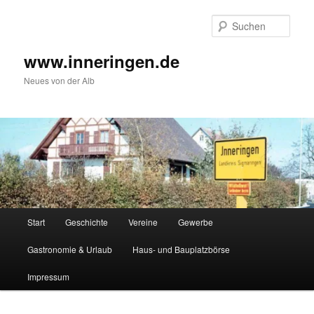
Zum
Inhalt
Such
wechseln
www.inneringen.de
Neues von der Alb
Hauptmenü
Start
Geschichte
Vereine
Gewerbe
Gastronomie & Urlaub
Haus- und Bauplatzbörse
Impressum