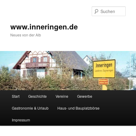
Zum
Inhalt
Such
wechseln
www.inneringen.de
Neues von der Alb
Hauptmenü
Start
Geschichte
Vereine
Gewerbe
Gastronomie & Urlaub
Haus- und Bauplatzbörse
Impressum