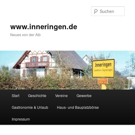
Zum
Inhalt
Such
wechseln
www.inneringen.de
Neues von der Alb
Hauptmenü
Start
Geschichte
Vereine
Gewerbe
Gastronomie & Urlaub
Haus- und Bauplatzbörse
Impressum