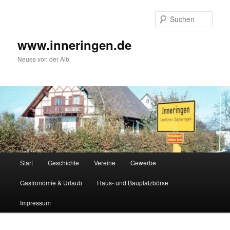
Zum
Inhalt
Such
wechseln
www.inneringen.de
Neues von der Alb
Hauptmenü
Start
Geschichte
Vereine
Gewerbe
Gastronomie & Urlaub
Haus- und Bauplatzbörse
Impressum