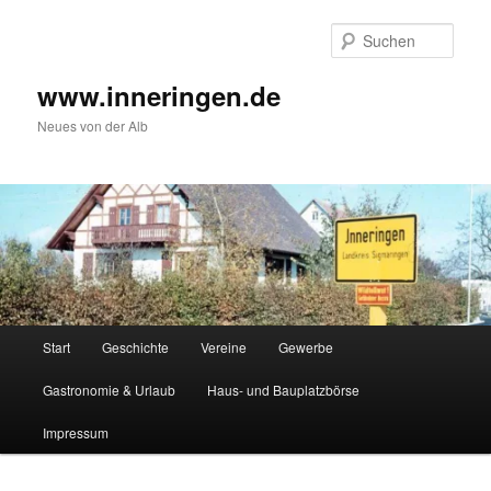
Zum
Inhalt
Such
wechseln
www.inneringen.de
Neues von der Alb
Hauptmenü
Start
Geschichte
Vereine
Gewerbe
Gastronomie & Urlaub
Haus- und Bauplatzbörse
Impressum