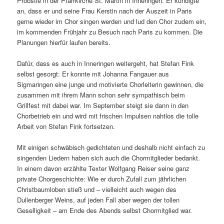
Pröbstle in der Pfarrkirche St. Martin in Inneringen. Er kündigte
an, dass er und seine Frau Kerstin nach der Auszeit in Paris
gerne wieder im Chor singen werden und lud den Chor zudem ein,
im kommenden Frühjahr zu Besuch nach Paris zu kommen. Die
Planungen hierfür laufen bereits.
Dafür, dass es auch in Inneringen weitergeht, hat Stefan Fink
selbst gesorgt: Er konnte mit Johanna Fangauer aus
Sigmaringen eine junge und motivierte Chorleiterin gewinnen, die
zusammen mit ihrem Mann schon sehr sympathisch beim
Grillfest mit dabei war. Im September steigt sie dann in den
Chorbetrieb ein und wird mit frischen Impulsen nahtlos die tolle
Arbeit von Stefan Fink fortsetzen.
Mit einigen schwäbisch gedichteten und deshalb nicht einfach zu
singenden Liedern haben sich auch die Chormitglieder bedankt.
In einem davon erzählte Texter Wolfgang Reiser seine ganz
private Chorgeschichte: Wie er durch Zufall zum jährlichen
Christbaumloben stieß und – vielleicht auch wegen des
Dullenberger Weins, auf jeden Fall aber wegen der tollen
Geselligkeit – am Ende des Abends selbst Chormitglied war.