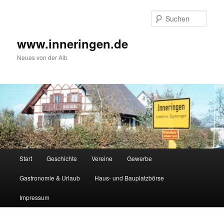
Zum
Inhalt
Such
wechseln
www.inneringen.de
Neues von der Alb
Hauptmenü
Start
Geschichte
Vereine
Gewerbe
Gastronomie & Urlaub
Haus- und Bauplatzbörse
Impressum