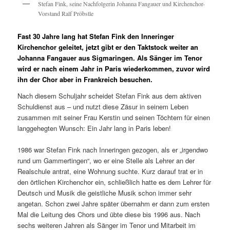
Stefan Fink, seine Nachfolgerin Johanna Fangauer und Kirchenchor-
Vorstand Ralf Pröbstle
Fast 30 Jahre lang hat Stefan Fink den Inneringer
Kirchenchor geleitet, jetzt gibt er den Taktstock weiter an
Johanna Fangauer aus Sigmaringen. Als Sänger im Tenor
wird er nach einem Jahr in Paris wiederkommen, zuvor wird
ihn der Chor aber in Frankreich besuchen.
Nach diesem Schuljahr scheidet Stefan Fink aus dem aktiven
Schuldienst aus – und nutzt diese Zäsur in seinem Leben
zusammen mit seiner Frau Kerstin und seinen Töchtern für einen
langgehegten Wunsch: Ein Jahr lang in Paris leben!
1986 war Stefan Fink nach Inneringen gezogen, als er „irgendwo
rund um Gammertingen“, wo er eine Stelle als Lehrer an der
Realschule antrat, eine Wohnung suchte. Kurz darauf trat er in
den örtlichen Kirchenchor ein, schließlich hatte es dem Lehrer für
Deutsch und Musik die geistliche Musik schon immer sehr
angetan. Schon zwei Jahre später übernahm er dann zum ersten
Mal die Leitung des Chors und übte diese bis 1996 aus. Nach
sechs weiteren Jahren als Sänger im Tenor und Mitarbeit im