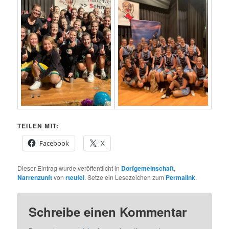
TEILEN MIT:
Facebook
X
Dieser Eintrag wurde veröffentlicht in
Dorfgemeinschaft
,
Narrenzunft
von
rteufel
. Setze ein Lesezeichen zum
Permalink
.
Schreibe einen Kommentar