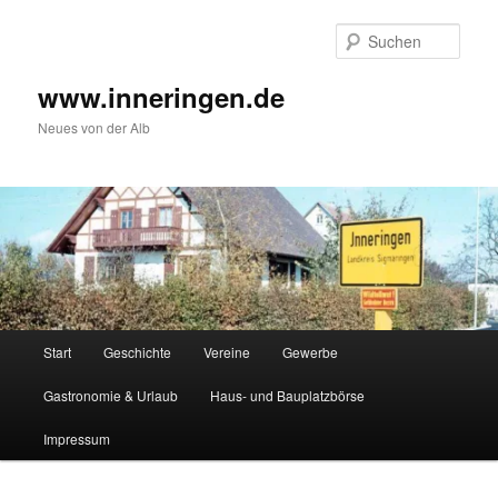
Zum
Inhalt
Such
wechseln
www.inneringen.de
Neues von der Alb
Hauptmenü
Start
Geschichte
Vereine
Gewerbe
Gastronomie & Urlaub
Haus- und Bauplatzbörse
Impressum