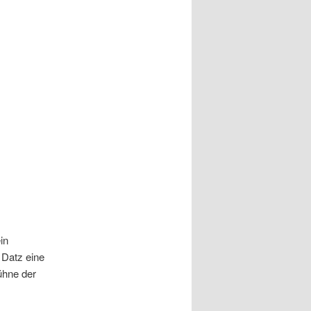
in
 Datz eine
ühne der