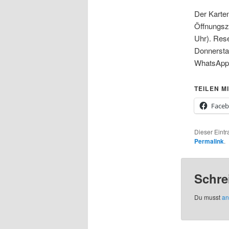
Der Karte
Öffnungsz
Uhr). Rese
Donnersta
WhatsApp m
TEILEN MI
Face
Dieser Eintr
Permalink
.
Schre
Du musst
an