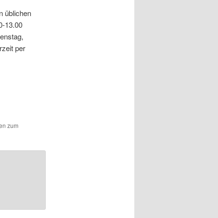
n üblichen
0-13.00
ienstag,
zeit per
.
hen zum