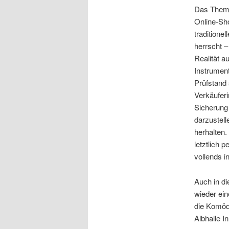
Das Thema 
Online-Sh
tradition
herrscht –
Realität a
Instrument
Prüfstand 
Verkäuferi
Sicherung 
darzustel
herhalten.
letztlich 
vollends i
Auch in d
wieder ein
die Komö
Albhalle I