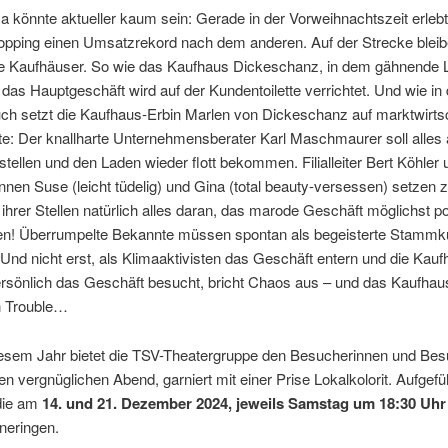
könnte aktueller kaum sein: Gerade in der Vorweihnachtszeit erleb
opping einen Umsatzrekord nach dem anderen. Auf der Strecke blei
elle Kaufhäuser. So wie das Kaufhaus Dickeschanz, in dem gähnende 
 das Hauptgeschäft wird auf der Kundentoilette verrichtet. Und wie in 
uch setzt die Kaufhaus-Erbin Marlen von Dickeschanz auf marktwirtsc
e: Der knallharte Unternehmensberater Karl Maschmaurer soll alles 
stellen und den Laden wieder flott bekommen. Filialleiter Bert Köhler 
nnen Suse (leicht tüdelig) und Gina (total beauty-versessen) setzen z
ihrer Stellen natürlich alles daran, das marode Geschäft möglichst po
len! Überrumpelte Bekannte müssen spontan als begeisterte Stammk
 Und nicht erst, als Klimaaktivisten das Geschäft entern und die Kau
persönlich das Geschäft besucht, bricht Chaos aus – und das Kaufhau
n Trouble…
iesem Jahr bietet die TSV-Theatergruppe den Besucherinnen und Be
en vergnüglichen Abend, garniert mit einer Prise Lokalkolorit. Aufgefü
die am
14. und 21. Dezember 2024, jeweils Samstag um 18:30 Uhr
nneringen.