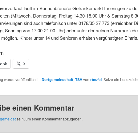
nvorverkauf läuft im Sonnenbrauerei Getränkemarkt Inneringen zu de
eiten (Mittwoch, Donnerstag, Freitag 14.30-18.00 Uhr & Samstag 8.3
rvierungen sind auch telefonisch unter 0178/35 27 773 (erreichbar D
g, Sonntag von 17.00-21.00 Uhr) oder unter der selben Nummer jeder
öglich. Kinder unter 14 und Senioren erhalten vergünstigten Eintritt
T:
book
X
ag wurde veröffentlicht in
Dorfgemeinschaft
,
TSV
von
rteufel
. Setze ein Lesezeic
ibe einen Kommentar
gemeldet
sein, um einen Kommentar abzugeben.