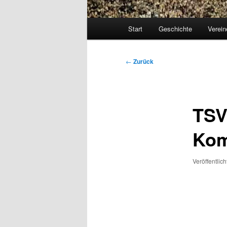
Hauptmenü
Start
Geschichte
Verein
Beitragsnavigation
←
Zurück
TSV
Kom
Veröffentlic