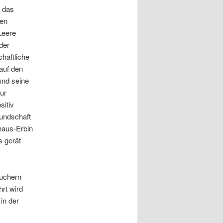
t das
ben
Leere
der
haftliche
auf den
und seine
ur
sitiv
undschaft
fhaus-Erbin
s gerät
suchern
hrt wird
in der