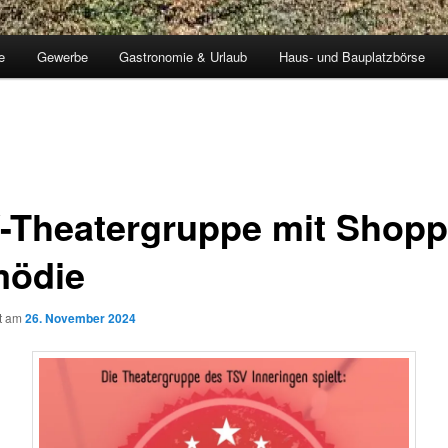
e
Gewerbe
Gastronomie & Urlaub
Haus- und Bauplatzbörse
-Theatergruppe mit Shopp
ödie
ht am
26. November 2024