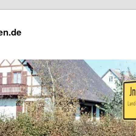
en.de