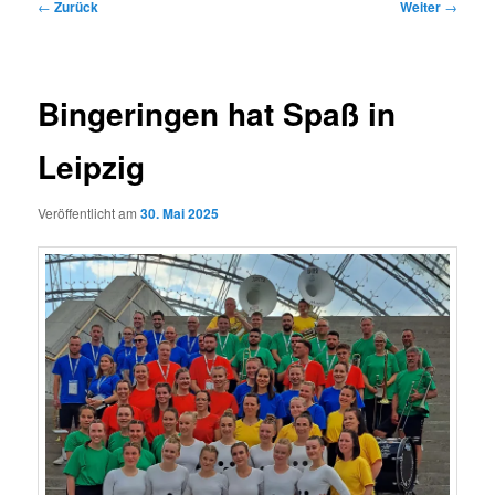
Beitragsnavigation
←
Zurück
Weiter
→
Bingeringen hat Spaß in
Leipzig
Veröffentlicht am
30. Mai 2025