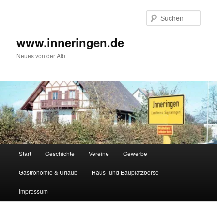
Zum
Inhalt
Such
wechseln
www.inneringen.de
Neues von der Alb
Hauptmenü
Start
Geschichte
Vereine
Gewerbe
Gastronomie & Urlaub
Haus- und Bauplatzbörse
Impressum