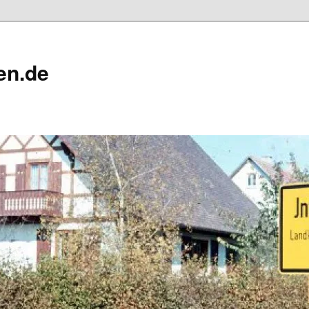
en.de