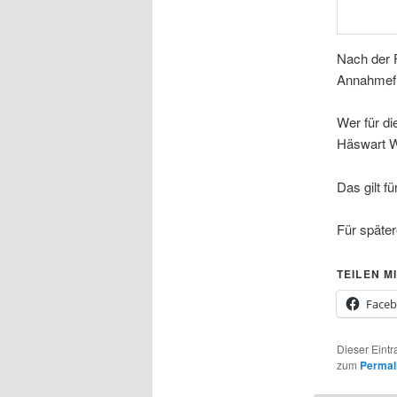
Nach der F
Annahmefri
Wer für di
Häswart W
Das gilt f
Für später
TEILEN MI
Face
Dieser Eintr
zum
Permal