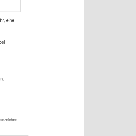
hr, eine
bei
n.
Lesezeichen