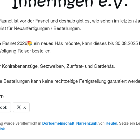
asnet ist vor der Fasnet und deshalb gibt es, wie schon im letzten Ja
st für Neuanfertigungen / Bestellungen.
e Fasnet 2026
ein neues Häs möchte, kann dieses bis 30.08.2025 
olfgang Reiser bestellen.
ür Kohlrabenanzüge, Setzweiber-, Zunftrat- und Gardehäs.
e Bestellungen kann keine rechtzeitige Fertigstellung garantiert werde
T:
book
X
ag wurde veröffentlicht in
Dorfgemeinschaft
,
Narrenzunft
von
rteufel
. Setze ein 
ink
.