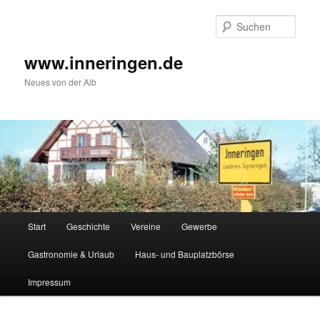
Zum
Inhalt
Such
wechseln
www.inneringen.de
Neues von der Alb
Hauptmenü
Start
Geschichte
Vereine
Gewerbe
Gastronomie & Urlaub
Haus- und Bauplatzbörse
Impressum