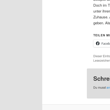
Doch im T
unter ihre
Zuhause. A
geben. Als
TEILEN MI
Face
Dieser Eintr
Lesezeiche
Schre
Du musst
an