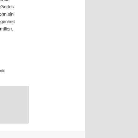
 Gottes
ohn ein
rgenheit
milien.
 ein