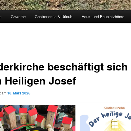
e
Gewerbe
Gastronomie & Urlaub
Haus- und Bauplatzbörse
derkirche beschäftigt sich
 Heiligen Josef
ht am
18. März 2026