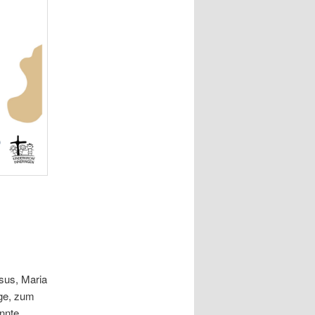
sus, Maria
ge, zum
nnte.