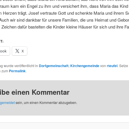
raum kam ein Engel zu ihm und versichert ihm, dass Maria das Kind
m Herzen trägt. Josef vertraute Gott und schenkte Maria und ihrem S
uch wir sind dankbar für unsere Familien, die uns Heimat und Gebo
 Zeichen dafür bastelten die Kinder kleine Häuser für sich und ihre Fa
T:
book
X
ag wurde veröffentlicht in
Dorfgemeinschaft
,
Kirchengemeinde
von
rteufel
. Setze
n zum
Permalink
.
ibe einen Kommentar
gemeldet
sein, um einen Kommentar abzugeben.