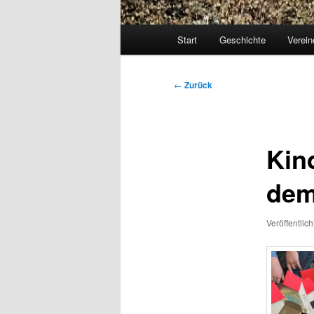
Hauptmenü
Start
Geschichte
Verein
Beitragsnavigation
←
Zurück
Kin
dem
Veröffentlic