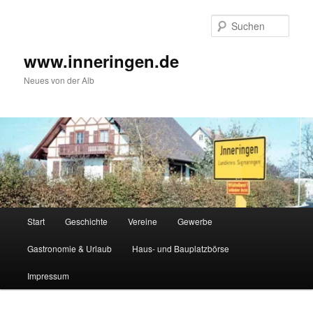
Zum
Inhalt
Such
wechseln
www.inneringen.de
Neues von der Alb
Hauptmenü
Start
Geschichte
Vereine
Gewerbe
Gastronomie & Urlaub
Haus- und Bauplatzbörse
Impressum