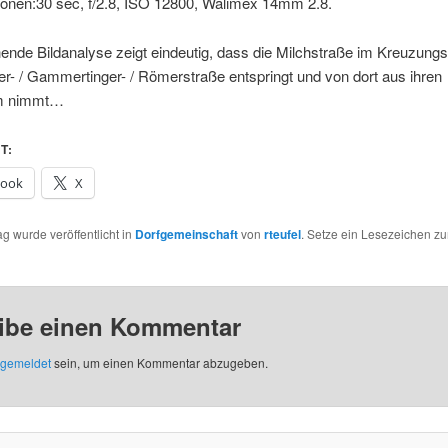
ionen:30 sec, f/2.8, ISO 12800, Walimex 14mm 2.8.
ende Bildanalyse zeigt eindeutig, dass die Milchstraße im Kreuzung
r- / Gammertinger- / Römerstraße entspringt und von dort aus ihre
m nimmt…
T:
book
X
ag wurde veröffentlicht in
Dorfgemeinschaft
von
rteufel
. Setze ein Lesezeichen z
ibe einen Kommentar
gemeldet
sein, um einen Kommentar abzugeben.