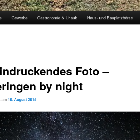
e
Gewerbe
Gastronomie & Urlaub
Haus- und Bauplatzbörse
indruckendes Foto –
eringen by night
ht am
10. August 2015