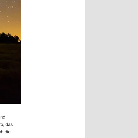
und
to, das
h die