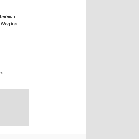
sbereich
n Weg ins
um