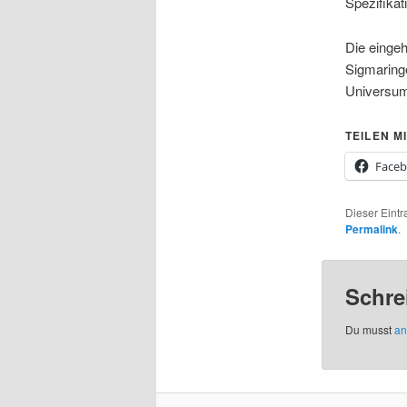
Spezifikat
Die eingeh
Sigmaringe
Universu
TEILEN MI
Face
Dieser Eintr
Permalink
.
Schre
Du musst
an