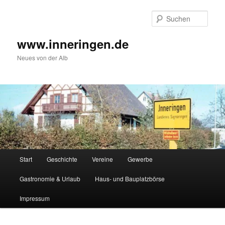
Zum
Inhalt
Such
wechseln
www.inneringen.de
Neues von der Alb
Hauptmenü
Start
Geschichte
Vereine
Gewerbe
Gastronomie & Urlaub
Haus- und Bauplatzbörse
Impressum