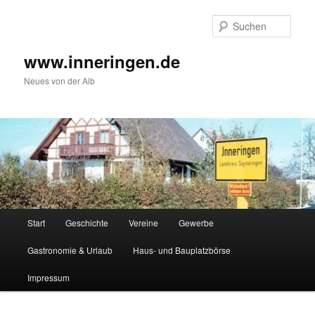
Zum
Inhalt
Such
wechseln
www.inneringen.de
Neues von der Alb
Hauptmenü
Start
Geschichte
Vereine
Gewerbe
Gastronomie & Urlaub
Haus- und Bauplatzbörse
Impressum