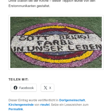
Dritte Station bei der Kirche – dieser Teppich wurde von den
Erstommunikanten gestaltet.
TEILEN MIT:
Facebook
X
Dieser Eintrag wurde veröffentlicht in
Dorfgemeinschaft
,
Kirchengemeinde
von
rteufel
. Setze ein Lesezeichen zum
Permalink
.