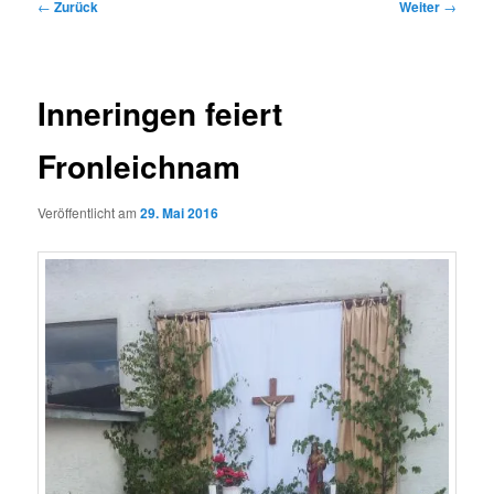
Beitragsnavigation
←
Zurück
Weiter
→
Inneringen feiert
Fronleichnam
Veröffentlicht am
29. Mai 2016