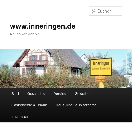
Zum
Inhalt
Such
wechseln
www.inneringen.de
Neues von der Alb
Hauptmenü
Start
Geschichte
Vereine
Gewerbe
Gastronomie & Urlaub
Haus- und Bauplatzbörse
Impressum