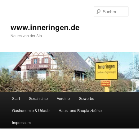
Zum
Inhalt
Such
wechseln
www.inneringen.de
Neues von der Alb
Hauptmenü
Start
Geschichte
Vereine
Gewerbe
Gastronomie & Urlaub
Haus- und Bauplatzbörse
Impressum