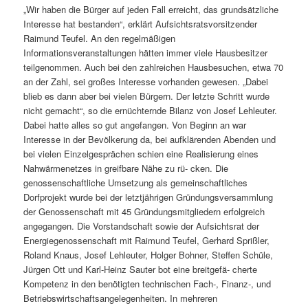
„Wir haben die Bürger auf jeden Fall erreicht, das grundsätzliche
Interesse hat bestanden“, erklärt Aufsichtsratsvorsitzender
Raimund Teufel. An den regelmäßigen
Informationsveranstaltungen hätten immer viele Hausbesitzer
teilgenommen. Auch bei den zahlreichen Hausbesuchen, etwa 70
an der Zahl, sei großes Interesse vorhanden gewesen. „Dabei
blieb es dann aber bei vielen Bürgern. Der letzte Schritt wurde
nicht gemacht“, so die ernüchternde Bilanz von Josef Lehleuter.
Dabei hatte alles so gut angefangen. Von Beginn an war
Interesse in der Bevölkerung da, bei aufklärenden Abenden und
bei vielen Einzelgesprächen schien eine Realisierung eines
Nahwärmenetzes in greifbare Nähe zu rü- cken. Die
genossenschaftliche Umsetzung als gemeinschaftliches
Dorfprojekt wurde bei der letztjährigen Gründungsversammlung
der Genossenschaft mit 45 Gründungsmitgliedern erfolgreich
angegangen. Die Vorstandschaft sowie der Aufsichtsrat der
Energiegenossenschaft mit Raimund Teufel, Gerhard Sprißler,
Roland Knaus, Josef Lehleuter, Holger Bohner, Steffen Schüle,
Jürgen Ott und Karl-Heinz Sauter bot eine breitgefä- cherte
Kompetenz in den benötigten technischen Fach-, Finanz-, und
Betriebswirtschaftsangelegenheiten. In mehreren