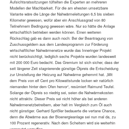
Aufsichtsratssitzungen tüftelten die Experten an mehreren
Modellen der Machbarkeit. Für die am ehesten umsetzbare
Variante wäre die Länge der Nahwärmeleitungen 6,5 bis sieben
Kilometer gewesen, wofür aber ein Anschlussgrad von 80
Teilnehmern Bedingung gewesen wäre. Nur so hätte die Anlage
wirtschaftlich betrieben werden können. Einen weiteren
Rückschlag gab es dann auch noch: Bei der Beantragung von
Zuschussgeldern aus dem Landesprogramm zur Förderung
wirtschaftlicher Nahwärmenetze wurde das Inneringer Projekt
nicht berücksichtigt, lediglich sechs Projekte wurden landesweit
mit 200 000 Euro bedacht. Das Gremium ist sich sicher, dass der
seit längerer Zeit stagnierende günstige Ölpreis die Entscheidung
zur Umstellung der Heizung auf Nahwärme gehemmt hat. „Mit
dem Preis von elf Cent pro Kilowattstunde locken wir natürlich
niemanden hinter dem Ofen hervor“, resümiert Raimund Teufel.
Solange der Ölpreis so niedrig sei, seien die Nahwärmekosten
nicht attraktiv. Dieser Preis sei nicht höher als bei anderen
Nahwärmenetzbetreibern, aber halt im Vergleich zum Öl auch
nicht günstiger. Gerhard Sprißler bedauerte die vertane Chance,
denn die Abwärme aus der Bioenergieanlage sei nun mal da, zu
100 Prozent regenerativ. Nach dem Scheitern wird sie weiterhin
ungenutzt verpuffen.