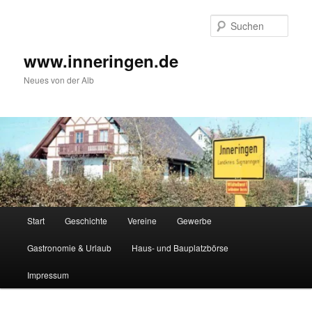
Zum
Inhalt
Such
wechseln
www.inneringen.de
Neues von der Alb
Hauptmenü
Start
Geschichte
Vereine
Gewerbe
Gastronomie & Urlaub
Haus- und Bauplatzbörse
Impressum