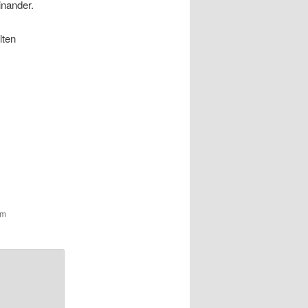
inander.
lten
um