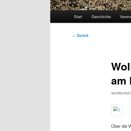
Hauptmenü
Start
Geschichte
Verein
Beitragsnavigation
←
Zurück
Woll
am 
Veröffentlic
Über die W