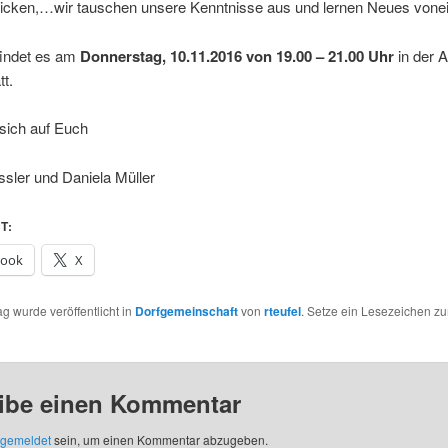
tricken,…wir tauschen unsere Kenntnisse aus und lernen Neues vone
findet es am
Donnerstag, 10.11.2016 von 19.00 – 21.00 Uhr
in der A
tt.
sich auf Euch
issler und Daniela Müller
T:
book
X
ag wurde veröffentlicht in
Dorfgemeinschaft
von
rteufel
. Setze ein Lesezeichen z
ibe einen Kommentar
gemeldet
sein, um einen Kommentar abzugeben.