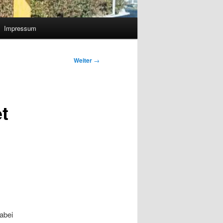
Impressum
Weiter
→
et
abei