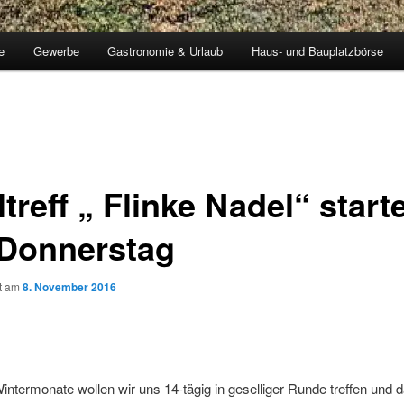
e
Gewerbe
Gastronomie & Urlaub
Haus- und Bauplatzbörse
treff „ Flinke Nadel“ start
Donnerstag
ht am
8. November 2016
intermonate wollen wir uns 14-tägig in geselliger Runde treffen und d